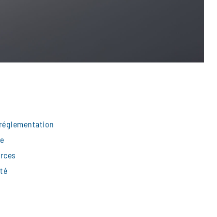
réglementation
ie
urces
ité